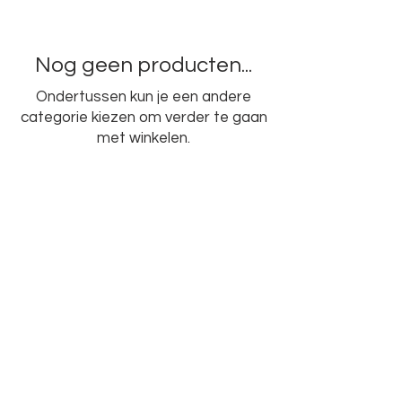
Nog geen producten...
Ondertussen kun je een andere
categorie kiezen om verder te gaan
met winkelen.
Fotografie; Rob Glastra, Schoonhoven
en Dubbelop
NIEUWSBRIEF AANMELDING
Copyright© 2026 by
DUBBELOP - website
design by Dubbelop