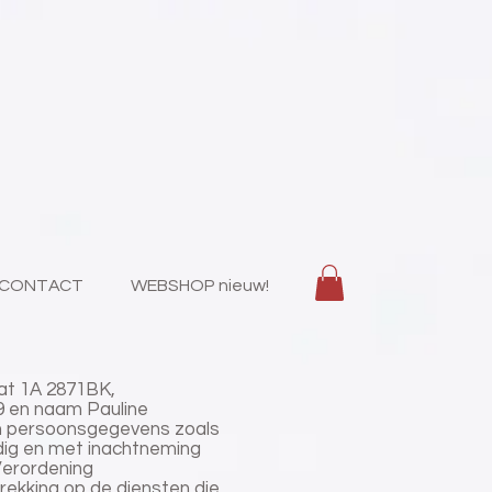
CONTACT
WEBSHOP nieuw!
at 1A 2871BK,
9 en naam Pauline
van persoonsgegevens zoals
dig en met inachtneming
erordening
rekking op de diensten die