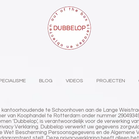
PECIALISME
BLOG
VIDEOS
PROJECTEN
n kantoorhoudende te Schoonhoven aan de Lange Weistra
amer van Koophandel te Rotterdam onder nummer 2904934
emen 'Dubbelop', is verantwoordelijk voor de verwerking 
ivacy Verklaring. Dubbelop verwerkt uw gegevens zorgvul
 de Wet Bescherming Persoonsgegevens en de Algemene V
aromtrent stelt. Deze privacyverklaring heeft alleen bet