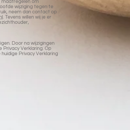
e maatregelen om
ofde wijziging tegen te
bruik, neem dan contact op
nl
. Tevens willen wij je er
oezichthouder,
zigen. Door na wijzigingen
 Privacy Verklaring. Op
 huidige Privacy Verklaring