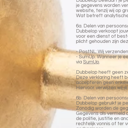
Dubbelop bewaart je pe
je gegevens worden ver
website, tenzij wij op 
Wat betreft analytisc
6a. Delen van persoon
Dubbelop verkoopt jouw 
voor een dienst of best
plicht gehouden zijn d
- PostNL: Wij verzende
- SumUp: Wanneer je een
via
SumUp
.
Dubbelop heeft geen z
Deze verklaring heeft 
accepteren geen enkele 
Hiervoor verwijzen wij 
6b. Delen van persoonsg
Dubbelop gebruikt je 
Zonodig worden de gege
Gegevens als vermeld on
de politie, justitie en 
rechtelijk vonnis of te