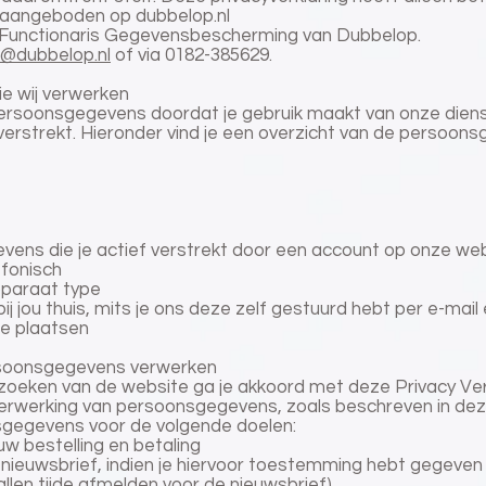
aangeboden op dubbelop.nl
 Functionaris Gegevensbescherming van Dubbelop.
o@dubbelop.nl
of via 0182-385629.
e wij verwerken
ersoonsgegevens doordat je gebruik maakt van onze dien
erstrekt. Hieronder vind je een overzicht van de persoons
vens die je actief verstrekt door een account op onze we
efonisch
pparaat type
bij jou thuis, mits je ons deze zelf gestuurd hebt per e-ma
e plaatsen
ersoonsgegevens verwerken
zoeken van de website ga je akkoord met deze Privacy Verk
rwerking van persoonsgegevens, zoals beschreven in deze
gegevens voor de volgende doelen:
uw bestelling en betaling
nieuwsbrief, indien je hiervoor toestemming hebt gegeven 
 allen tijde afmelden voor de nieuwsbrief)