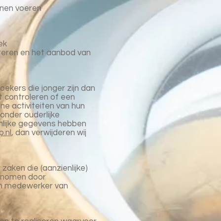
unnen voeren
ek
teren en het aanbod van
ekers die jonger zijn dan
t controleren of een
ne activiteiten van hun
nder ouderlijke
nlijke gegevens hebben
.nl
, dan verwijderen wij
aken die (aanzienlijke)
genomen door
en medewerker van