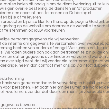
 e-mailen indien dit nodig is om de dienstverlening uit te k
wijzigen over je bestelling, de diensten en/of producten
e bieden een account aan te maken op Dubbelop.nl
en bij je af te leveren
n producten bij onze klanten thuis, op de pagina Gastenbo
je gedrag op de website om daarmee de website te verbe
 af te stemmen op jouw voorkeuren
voelige persoonsgegevens die wij verwerken
t de intentie om gegevens te verzamelen over websitebezo
temming hebben van ouders of voogd. We kunnen echter nie
. Wij raden ouders dan ook aan betrokken te zijn bij de onli
rkomen dat er gegevens over kinderen verzameld worden zo
 van overtuigd bent dat wij zonder die toestemming persoo
derjarige, neem dan contact met ons op via
info@dubbelop
sluitvorming
 basis van geautomatiseerde verwerkingen besluiten over z
 voor personen. Het gaat hier om besluiten die worden 
f -systemen, zonder dat daar een mens (bijvoorbeeld e
onsgegevens bewaren