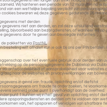
rsoonsgegevens niet langer dan strikt nodig is om de doel
zameld. Wij hanteren een periode van 12 maanden na je l
grond van een wettelijke bepaling verplicht zijn persoonsge
he cookies bewaren wij deze gegevens gedurende 26 maan
sgegevens met derden
gegevens niet aan derden, en zal deze uitsluitend verstrek
elling, bijvoorbeeld aan bezorgdiensten, of wanneer wij op 
eze gegevens door te geven aan bevoegde instanties.
n de pakketten via
PostNL
.
 bestelling wilt afhalen kun je ook bij ons per PIN betale
eggenschap over het eventuele gebruik door derden van 
betrekking op de persoonsgegevens die Dubbelop via Dubbe
verantwoordelijkheid of aansprakelijkheid voor websites 
je graag naar de websites en privacyverklaringen van boven
egevens in geval van fraude, oplichting en/of diefstal
persoonsgegevens om fraude te onderzoeken, te voorkomen
vens vermeld onder punt 1 overhandigt aan de overheid.
der punt 1 kunnen wij in het geval van oplichting en/of die
andere opsporingsdiensten en derden om te voldoen aan wette
r voorkomen van, het opsporen of vervolgen van strafbare f