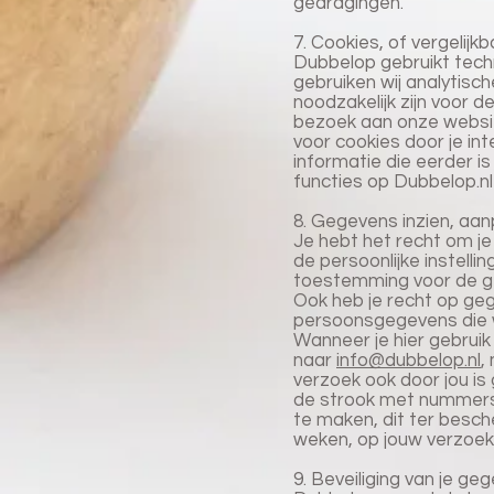
gedragingen.
7. Cookies, of vergelijk
Dubbelop gebruikt tech
gebruiken wij analytisc
noodzakelijk zijn voor 
bezoek aan onze websit
voor cookies door je in
informatie die eerder i
functies op Dubbelop.n
8. Gegevens inzien, aa
Je hebt het recht om je 
de persoonlijke instell
toestemming voor de ge
Ook heb je recht op ge
persoonsgegevens die w
Wanneer je hier gebruik
naar
info@dubbelop.nl
,
verzoek ook door jou i
de strook met nummers
te maken, dit ter besche
weken, op jouw verzoek
9. Beveiliging van je ge