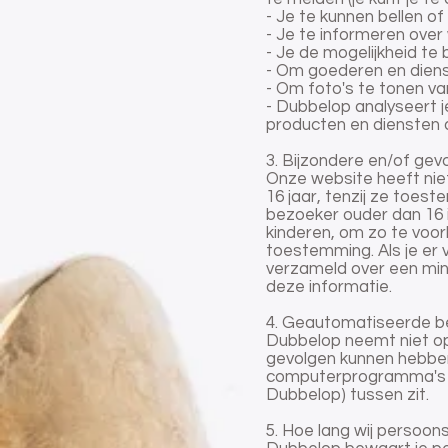
- Je te kunnen bellen of
- Je te informeren over 
- Je de mogelijkheid t
- Om goederen en dienst
- Om foto's te tonen va
- Dubbelop analyseert 
producten en diensten
3. Bijzondere en/of ge
Onze website heeft nie
16 jaar, tenzij ze toes
bezoeker ouder dan 16 is
kinderen, om zo te voo
toestemming. Als je er
verzameld over een min
deze informatie.
4. Geautomatiseerde be
Dubbelop neemt niet op
gevolgen kunnen hebben
computerprogramma's o
Dubbelop) tussen zit.
5. Hoe lang wij perso