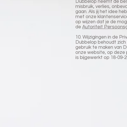
Dubbelop neemt de bes
misbruik, verlies, onb
gaan. Als jij het idee h
met onze klantenservic
op wijzen dat je de moge
de
Autoriteit Persoon
10. Wijzigingen in de Pri
Dubbelop behoudt zich he
gebruik te maken van Du
onze website, op deze pa
is bijgewerkt op 18-09-2