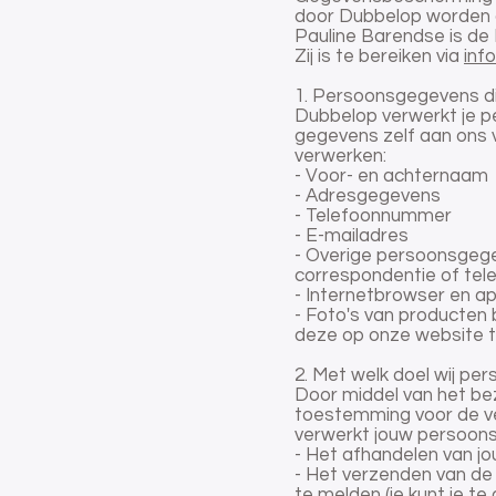
door Dubbelop worden 
Pauline Barendse is de
Zij is te bereiken via
inf
1. Persoonsgegevens di
Dubbelop verwerkt je p
gegevens zelf aan ons v
verwerken:
- Voor- en achternaam
- Adresgegevens
- Telefoonnummer
- E-mailadres
- Overige persoonsgege
correspondentie of tel
- Internetbrowser en a
- Foto's van producten 
deze op onze website t
2. Met welk doel wij p
Door middel van het be
toestemming voor de ve
verwerkt jouw persoons
- Het afhandelen van jo
- Het verzenden van de 
te melden (je kunt je te