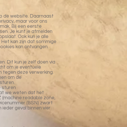
op de website. Daarnaast
privacy, maar voor ons
mak. Bij een eerste
en. Je kunt je afmelden
pslaat. Ook kun je alle
. Het kan zijn dat sommige
cookies kan ontvangen.
. Dit kun je zelf doen via
cht om je eventuele
n tegen deze verwerking.
enen om de
sturen.
e sturen
dat we weten dat het
Z (machine readable zone,
vicenummer (BSN) zwart
 ieder geval binnen vier