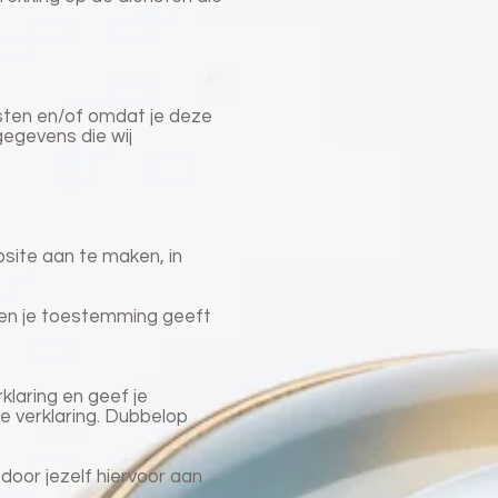
sten en/of omdat je deze
gegevens die wij
bsite aan te maken, in
il en je toestemming geeft
laring en geef je
 verklaring. Dubbelop
door jezelf hiervoor aan