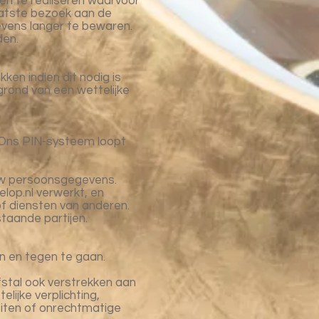
en te realiseren waarvoor
aatste bezoek aan de
gevens langer te bewaren.
den.
ken indien dit nodig is
grond van een wettelijke
n. Ons PIN-systeem loopt
uw persoonsgegevens.
lop.nl verwerkt, en
of diensten van anderen.
staande partijen.
 en tegen te gaan.
fstal ook verstrekken aan
lijke verplichting,
eiten of onrechtmatige