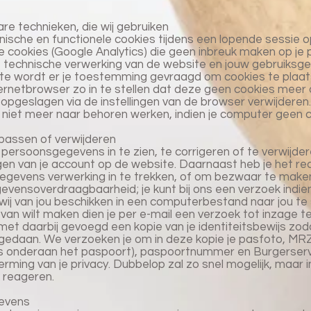
bare technieken, die wij gebruiken
nische en functionele cookies tijdens een lopende sessie 
he cookies (Google Analytics) die geen inbreuk maken op je 
de technische verwerking van de website en jouw gebruiksge
e wordt er je toestemming gevraagd om cookies te plaats
ternetbrowser zo in te stellen dat deze geen cookies meer o
s opgeslagen via de instellingen van de browser verwijderen
l niet meer naar behoren werken, indien je computer geen 
npassen of verwijderen
persoonsgegevens in te zien, te corrigeren of te verwijderen
ingen van je account op de website. Daarnaast heb je het re
gevens verwerking in te trekken, of om bezwaar te make
gevensoverdraagbaarheid; je kunt bij ons een verzoek indi
ij van jou beschikken in een computerbestand naar jou te 
 van wilt maken dien je per e-mail een verzoek tot inzage t
 met daarbij gevoegd een kopie van je identiteitsbewijs zo
s gedaan. We verzoeken je om in deze kopie je pasfoto, MR
 onderaan het paspoort), paspoortnummer en Burgerser
rming van je privacy. Dubbelop zal zo snel mogelijk, maar in
 reageren.
gevens