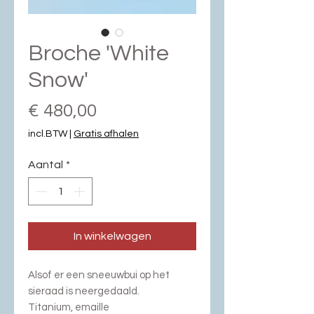
Broche 'White
Snow'
Prijs
€ 480,00
incl.BTW
|
Gratis afhalen
Aantal
*
In winkelwagen
Alsof er een sneeuwbui op het
sieraad is neergedaald.
Titanium, emaille