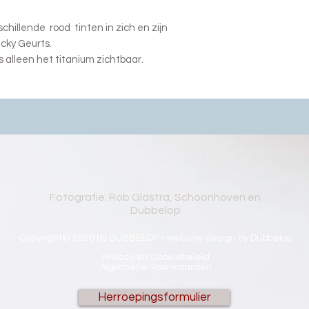
hillende rood tinten in zich en zijn
cky Geurts.
s alleen het titanium zichtbaar.
Fotografie; Rob Glastra, Schoonhoven en
Dubbelop
Copyright© 2026 by DUBBELOP - website design by Dubbelop
Privacy en Cookiebeleid
Algemene Voorwaarden
Herroepingsformulier