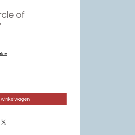
rcle of
'
rijs
alen
n winkelwagen