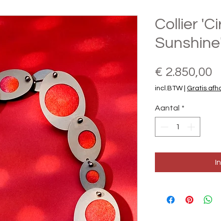
Collier 'Ci
Sunshine
P
€ 2.850,00
incl.BTW
|
Gratis afh
Aantal
*
I