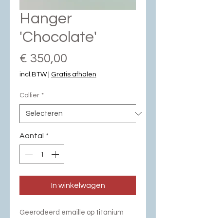
Hanger
'Chocolate'
Prijs
€ 350,00
incl.BTW
|
Gratis afhalen
Collier
*
Aantal
*
In winkelwagen
Geerodeerd emaille op titanium