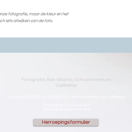
ze fotografie, maar de kleur en het
ch iets afwijken van de foto.
Fotografie; Rob Glastra, Schoonhoven en
Dubbelop
Copyright© 2026 by DUBBELOP - website design by Dubbelop
Privacy en Cookiebeleid
Algemene Voorwaarden
Herroepingsformulier