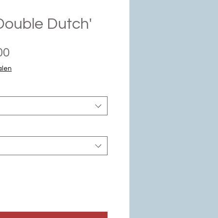
Double Dutch'
Verkoopprijs
00
alen