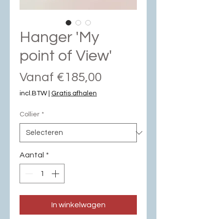
Hanger 'My
point of View'
Verkoopprijs
Vanaf
€185,00
incl.BTW
|
Gratis afhalen
Collier
*
Aantal
*
In winkelwagen