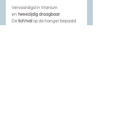
Vervaardigd in titanium
en
tweezijdig draagbaar
.
De
lichtval
op de hanger bepaald
de
intensiteit
van de kleur.
Fotografie; Rob Glastra, Schoonhoven
en Dubbelop
NIEUWSBRIEF AANMELDING
Copyright© 2026 by
DUBBELOP - website
design by Dubbelop
Privacy en Cookiebeleid
Algemene Voorwaarden
Herroepingsformulier