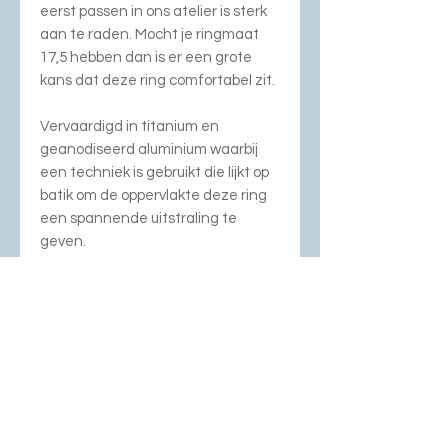
eerst passen in ons atelier is sterk
aan te raden. Mocht je ringmaat
17,5 hebben dan is er een grote
kans dat deze ring comfortabel zit.
Vervaardigd in titanium en
geanodiseerd aluminium waarbij
een techniek is gebruikt die lijkt op
batik om de oppervlakte deze ring
een spannende uitstraling te
geven.
We zijn gestopt met
anodiseren/kleuren van aluminium,
dit zijn de laatste expemplaren!