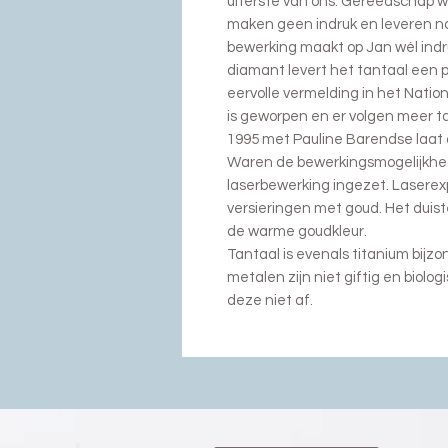
uiterste van ons. Gereedschap wor
maken geen indruk en leveren na
bewerking maakt op Jan wél ind
diamant levert het tantaal een pr
eervolle vermelding in het Natio
is geworpen en er volgen meer 
1995 met Pauline Barendse laat 
Waren de bewerkingsmogelijkhede
laserbewerking ingezet. Laserex
versieringen met goud. Het duis
de warme goudkleur.
Tantaal is evenals titanium bijzo
metalen zijn niet giftig en biolog
deze niet af.