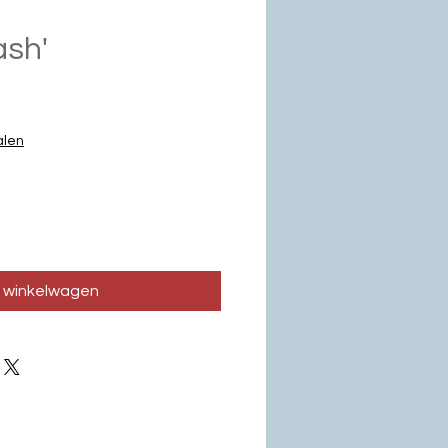
ash'
js
alen
n winkelwagen