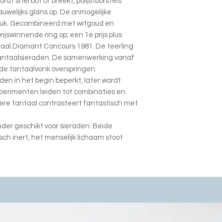
dt snel bot of breekt, polijstborstels
uwelijks glans op. De onmogelijke
ruk. Gecombineerd met witgoud en
ijswinnende ring op; een 1e prijs plus
naal Diamant Concours 1981. De teerling
tantaalsieraden. De samenwerking vanaf
de tantaalvonk overspringen.
n in het begin beperkt, later wordt
perimenten leiden tot combinaties en
tere tantaal contrasteert fantastisch met
nder geschikt voor sieraden. Beide
isch inert, het menselijk lichaam stoot