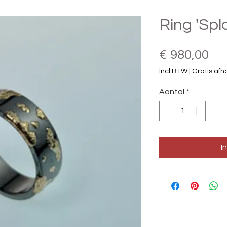
Ring 'Spl
Pri
€ 980,00
incl.BTW
|
Gratis afh
Aantal
*
I