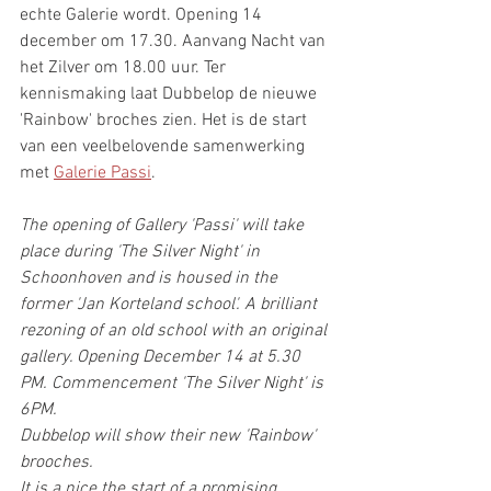
echte Galerie wordt. Opening 14 
december om 17.30. Aanvang Nacht van 
het Zilver om 18.00 uur. Ter 
kennismaking laat Dubbelop de nieuwe 
'Rainbow' broches zien. Het is de start 
van een veelbelovende samenwerking 
met 
Galerie Passi
.
The opening of Gallery 'Passi' will take 
place during 'The Silver Night' in 
Schoonhoven and is housed in the 
former 'Jan Korteland school'. A brilliant 
rezoning of an old school with an original 
gallery. Opening December 14 at 5.30 
PM. Commencement 'The Silver Night' is 
6PM. 
Dubbelop will show their new 'Rainbow' 
brooches. 
It is a nice the start of a promising 