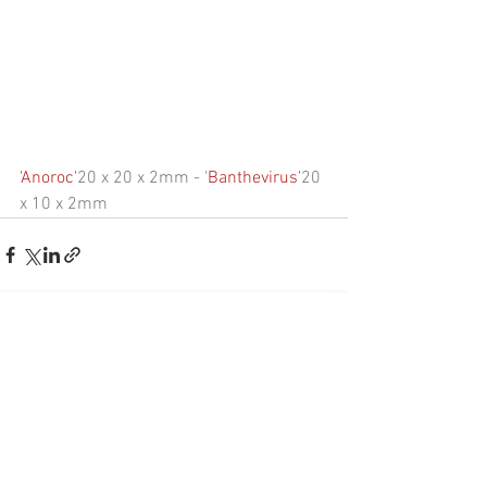
'Anoroc'
20 x 20 x 2mm - '
Banthevirus'
20 
x 10 x 2mm
Alles weergeven
Recente blogposts